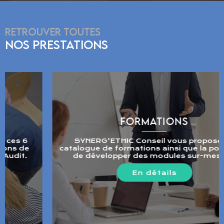
RETROUVER TOUTES
NOS PRESTATIONS
FORMATIONS
SYNERG'ETHIC Conseil vous propose un
catalogue de formations ainsi que la possibilité
de développer des modules sur-mesure.
En détails