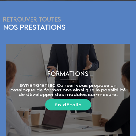
RETROUVER TOUTES
NOS PRESTATIONS
FORMATIONS
SYNERG'ETHIC Conseil vous propose un
catalogue de formations ainsi que la possibilité
de développer des modules sur-mesure.
En détails