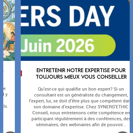
outils et nos compétences nous permettent en effet
d'apporter un large éventail de solutions et une vraie
réponse QHSSE à nos clients de l'industrie, des
collectivités, des secteurs médical et médico-social
ainsi qu'aux professionnels des métiers de bouche.
Pourquoi nous accorder
votre confiance ?
Les missions que nous proposons dans nos 4 pôles de
compétences se décomposent en
prestations d’études,
ENTRETENIR NOTRE EXPERTISE POUR
d’assistance technique, d’audit, de formation.
TOUJOURS MIEUX VOUS CONSEILLER
La notion d’échange et d’accompagnement y est très
forte. Aussi, nous avons choisi d’adopter les outils
Qu'est-ce qui qualifie un bon expert? Si un
Google Suite.
consultant est un généraliste du changement,
Ce choix nous permet de disposer d’une interface
l'expert, lui, se doit d'être plus que compétent dans
nomade, toujours disponible et collaborative. Cela nous
son domaine d'expertise. Chez SYNERG'ETHIC
permet, par exemple de proposer à nos clients et à nos
Conseil, nous entretenons cette compétence en
partenaires, des solutions d’échanges Extranet simples
participant régulièrement à des conférences, des
et évolutives, véritable passerelle de productivité entre
séminaires, des webinaires afin de pouvoir...
vous et nous.