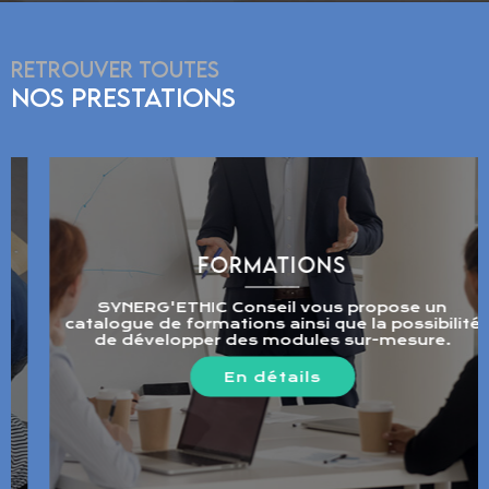
RETROUVER TOUTES
NOS PRESTATIONS
FORMATIONS
SYNERG'ETHIC Conseil vous propose un
catalogue de formations ainsi que la possibilité
de développer des modules sur-mesure.
En détails