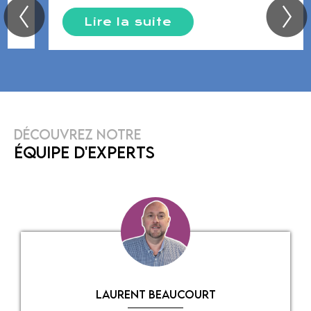
Lire la suite
Nous disposons par ailleurs dans nos locaux
de
Ronchin
d’une
salle confortable et bien équipée
,
nous permettant d’accueillir dans les meilleures
conditions de petits groupes de formations ou
d’analyse de risques.
N'hésitez pas à nous contacter pour parler de vos
projets et de vos besoins.
DÉCOUVREZ NOTRE
ÉQUIPE D'EXPERTS
Contactez-nous
formation qhse lille
audit qhse douai
conseil qhse arras
formation qhse valenciennes
conseil qhse bethune
cabinet qhse lens
LAURENT BEAUCOURT
formation qhse dunkerque