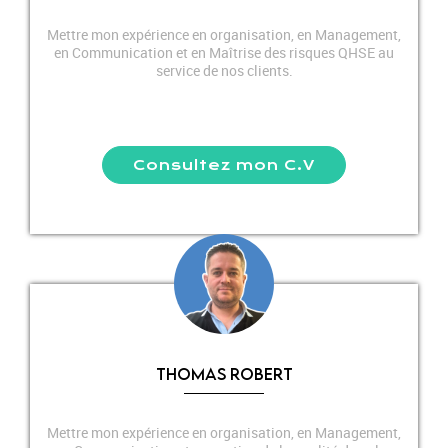
audit qhse villeneuve d'ascq
Mettre mon expérience en organisation, en Management,
en Communication et en Maîtrise des risques QHSE au
service de nos clients.
conseil qhse boulogne sur mer
formation qhse cambrai
Consultez mon C.V
QUALIOPI CERTIFICAT N° 799158/r1
THOMAS ROBERT
Mettre mon expérience en organisation, en Management,