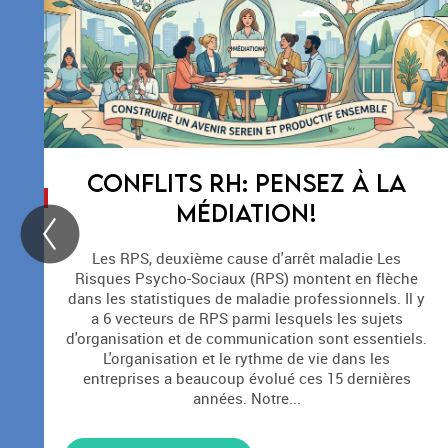
ENTRETENIR NOTRE EXPERTISE
POUR TOUJOURS MIEUX VOUS
CONSEILLER
Qu'est-ce qui qualifie un bon expert? Si un
consultant est un généraliste du changement,
l'expert, lui, se doit d'être plus que compétent dans
.
son domaine d'expertise. Chez SYNERG'ETHIC
Conseil, nous entretenons cette compétence en
participant régulièrement à des conférences, des
séminaires, des webinaires afin de pouvoir...