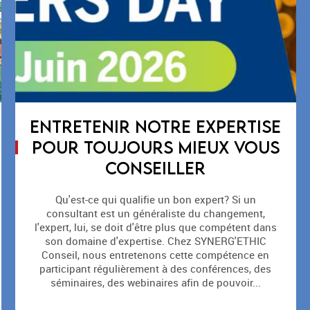
SYNERG'ETHIC CONSEIL
PARTENAIRE DE SECLIN
NATATION
SYNERG'ETHIC Conseil accompagne ses clients
pour les aider à mettre en oeuvre leurs obligations
réglementaires HSE et à piloter leurs Systèmes de
Management QHSE/RSE. Notre volonté est de
montrer qu'on peut faire rimer la protection des
travailleurs et de l'environnement, la qualité avec la
performance et l'atteinte des objectifs. C'est donc...