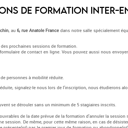
ons de formation inter-e
chin
, au
6, rue Anatole France
dans notre salle spécialement équi
l des prochaines sessions de formation.
 formulaire de contact en ligne. Vous pouvez aussi nous envoyer
 de personnes à mobilité réduite.
duite, signalez-le nous lors de l'inscription, nous étudierons alor
uvent se dérouler sans un minimum de 5 stagiaires inscrits.
 ouvrables de la date prévue de la formation d'annuler la session 
aine session. De même, pour cette même raison, en cas de désist
e se présente(nt) pas le premier jour de formation ou abondonne(nt