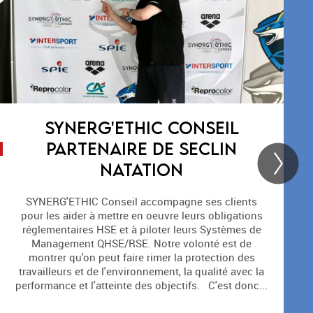
QUAND LES RPS SE CACHENT
DERRIÈRE LES TMS!
Analyser les accidents du travail, c'est toujours
favoriser les retours d'expérience Depuis le début de
cette année, nous accompagnons un nouveau client
dans le pilotage de ses obligations en matière de
Santé et de Sécurité du Travail et nous l'avons
convaincu de réaliser systématiquement des
analyses de leurs accidents du...
Lire la suite