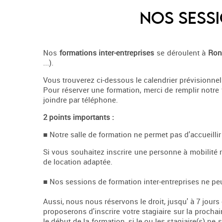
Nos sessi
Nos
formations inter-entreprises
se déroulent à
Ron
...).
Vous trouverez ci-dessous le calendrier prévisionne
Pour réserver une formation, merci de remplir notre
joindre par téléphone.
2 points importants :
■
Notre salle de formation ne permet pas d'accueillir
Si vous souhaitez inscrire une personne à mobilité ré
de location adaptée.
■
Nos sessions de formation inter-entreprises ne pe
Aussi, nous nous réservons le droit, jusqu' à 7 jours
proposerons d'inscrire votre stagiaire sur la proch
le début de la formation, si le ou les stagiaire(s) n