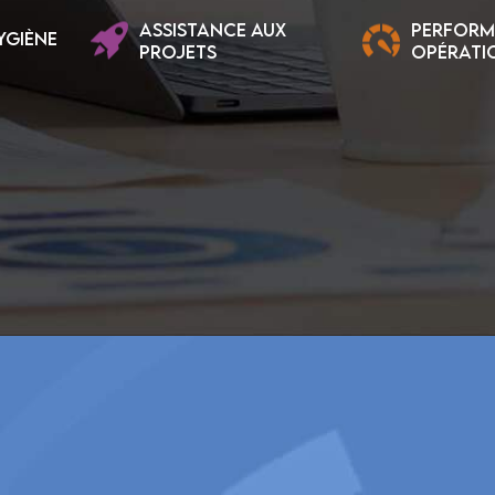
ASSISTANCE AUX
PERFOR
YGIÈNE
PROJETS
OPÉRATI