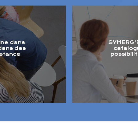
gne dans
SYNERG'E
 dans des
catalog
istance
possibil
.