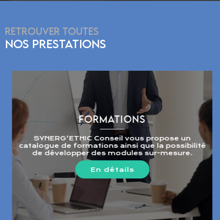
RETROUVER TOUTES
NOS PRESTATIONS
FORMATIONS
SYNERG'ETHIC Conseil vous propose un
catalogue de formations ainsi que la possibilité
de développer des modules sur-mesure.
En détails