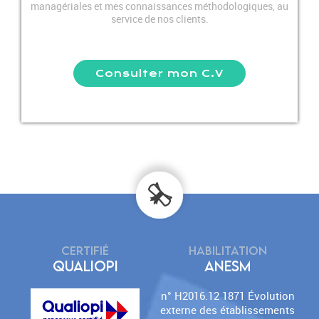
managériales et mes connaissances méthodologiques, au
service de nos clients.
Consulter mon C.V
CERTIFIÉ
HABILITATION
QUALIOPI
ANESM
n° H2016.12 1871 Évolution
externe des établissements