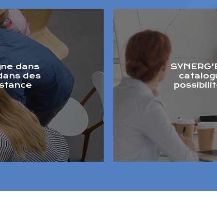
gne dans
SYNERG'E
 dans des
catalog
istance
possibil
.