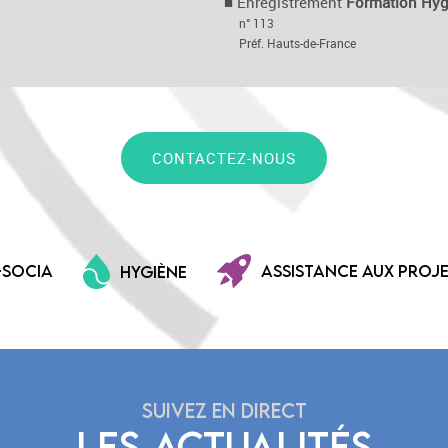
■
Enregistrement
Formation Hyg
n° 113
Préf. Hauts-de-France
CONTACTEZ-NOUS
-SOCIA
ASSISTANCE AUX PROJ
HYGIÈNE
SUIVEZ EN DIRECT
LES ACTUALITÉS