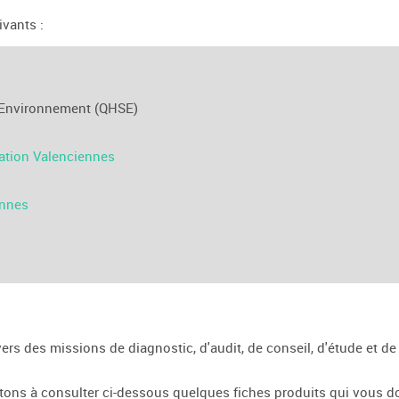
vants :
é Environnement (QHSE)
ration Valenciennes
ennes
s des missions de diagnostic, d'audit, de conseil, d'étude et d
tons à consulter ci-dessous quelques fiches produits qui vous d