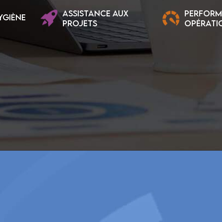
ASSISTANCE AUX
PERFOR
YGIÈNE
PROJETS
OPÉRATI