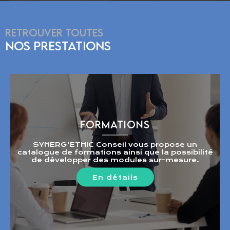
RETROUVER TOUTES
NOS PRESTATIONS
FORMATIONS
SYNERG'ETHIC Conseil vous propose un
catalogue de formations ainsi que la possibilité
de développer des modules sur-mesure.
En détails